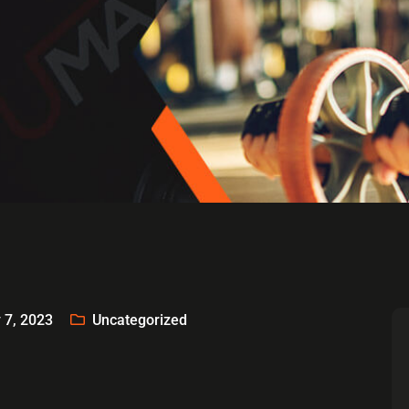
 7, 2023
Uncategorized