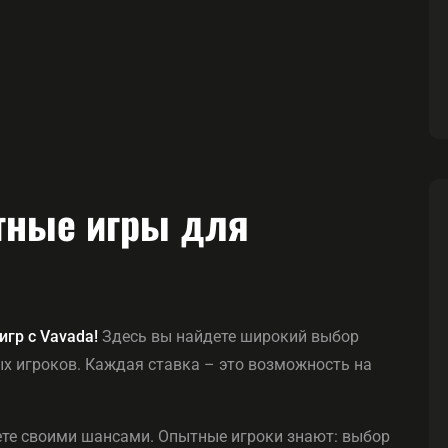
ртные игры для
гр с Vavada!
Здесь вы найдете широкий выбор
х игроков. Каждая ставка – это возможность на
яете своими шансами. Опытные игроки знают: выбор