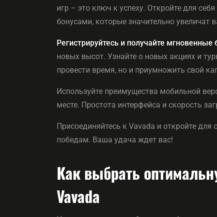
игр – это ключ к успеху. Откройте для се
бонусами, которые значительно увеличат 
Регистрируйтесь и получайте мгновенные 
новых высот. Узнайте о новых акциях и ту
провести время, но и приумножить свой ка
Используйте преимущества мобильной верс
месте. Простота интерфейса и скорость за
Присоединяйтесь к Vavada и откройте для 
победам. Ваша удача ждет вас!
Как выбрать оптимальну
Vavada