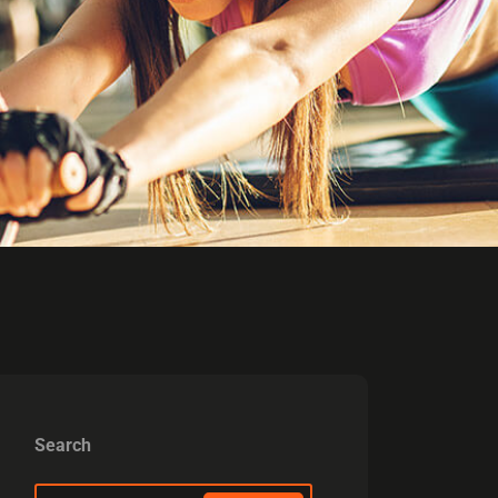
Search