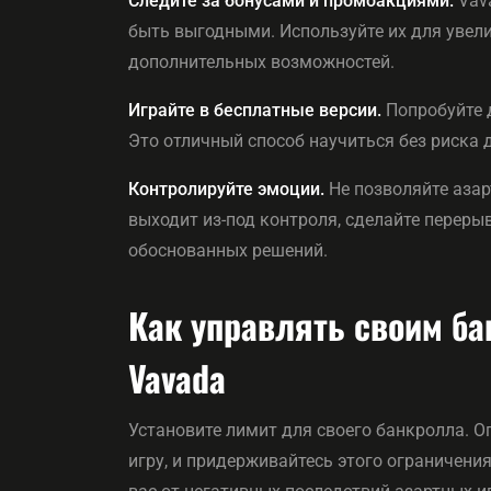
Следите за бонусами и промоакциями.
Vava
быть выгодными. Используйте их для увели
дополнительных возможностей.
Играйте в бесплатные версии.
Попробуйте д
Это отличный способ научиться без риска 
Контролируйте эмоции.
Не позволяйте азарт
выходит из-под контроля, сделайте переры
обоснованных решений.
Как управлять своим ба
Vavada
Установите лимит для своего банкролла. О
игру, и придерживайтесь этого ограничени