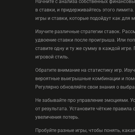
Начните с анализа собственных финансовы
в ставки, и придерживайтесь этого лимита.
игры и ставки, которые подойдут как для 
Изучите различные стратегии ставок. Расс
удвоение ставки после проигрыша. Или по
ставите одну и ту же сумму в каждой игре.
игровой стиль.
Обратите внимание на статистику игр. Из
вероятные выигрышные комбинации и помо
Регулярно обновляйте свои знания о выбра
Не забывайте про управление эмоциями. У
от результата. Установите чёткие правила 
увеличения потерь.
Пробуйте разные игры, чтобы понять, кака