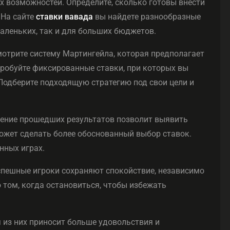
х возможностей. Определите, сколько готовы внести
 На сайте
ставки вавада
вы найдете разнообразные
маленьких, так и для больших бюджетов.
мотрите систему Мартингейла, которая предполагает
пробуйте фиксированные ставки, при которых вы
 Подберите подходящую стратегию под свои цели и
учение прошедших результатов позволит выявить
жет сделать более обоснованный выбор ставок.
нных играх.
спешные игроки сохраняют спокойствие, независимо
о том, когда остановиться, чтобы избежать
я из них приносит больше удовольствия и