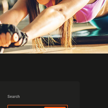
Search