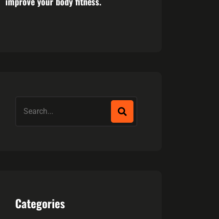
improve your body fitness.
Categories