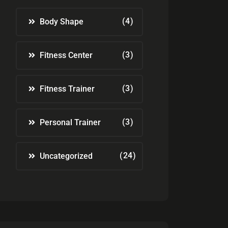
(4)
Body Shape
(3)
Fitness Center
(3)
Fitness Trainer
(3)
Personal Trainer
(24)
Uncategorized