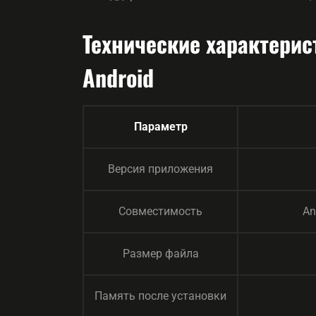
Технические характерис
Android
Параметр
Версия приложения
Совместимость
An
Размер файла
Память после установки