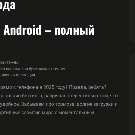
ода
 Android – полный
ним стажем.
ким пониманием букмекерских систем.
льность информации.
рямо с телефона в 2025 году? Правда, ребята?
р онлайн-беттинга, разрушая стереотипы о том, что
еудобное. Забываем про тормоза, долгие загрузки и
спортивные события мира с моментальным