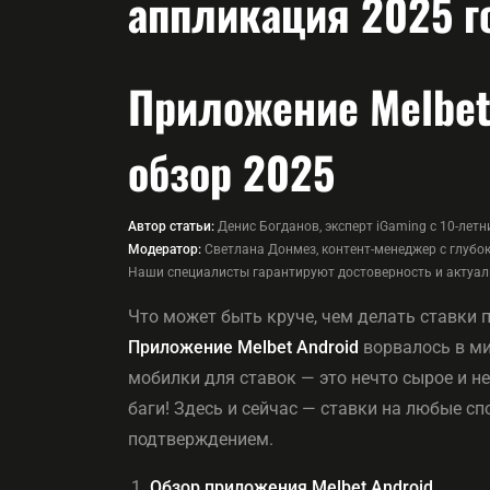
аппликация 2025 г
Приложение Melbet
обзор 2025
Автор статьи:
Денис Богданов, эксперт iGaming с 10-лет
Модератор:
Светлана Донмез, контент-менеджер с глубо
Наши специалисты гарантируют достоверность и актуа
Что может быть круче, чем делать ставки п
Приложение Melbet Android
ворвалось в ми
мобилки для ставок — это нечто сырое и н
баги! Здесь и сейчас — ставки на любые 
подтверждением.
Обзор приложения Melbet Android