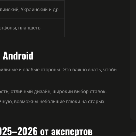
лийский, Украинский и др.
ртфоны, планшеты
 Android
 сильные и слабые стороны. Это важно знать, чтобы
сть, отличный дизайн, широкий выбор ставок.
учную, возможны небольшие глюки на старых
2025–2026 от экспертов