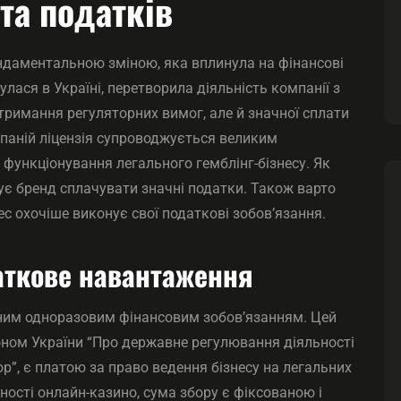
 та податків
ндаментальною зміною, яка вплинула на фінансові
улася в Україні, перетворила діяльність компанії з
тримання регуляторних вимог, але й значної сплати
омпаній ліцензія супроводжується великим
функціонування легального гемблінг-бізнесу. Як
ує бренд сплачувати значні податки. Також варто
ес охочіше виконує свої податкові зобов’язання.
даткове навантаження
ачним одноразовим фінансовим зобов’язанням. Цей
коном України “Про державне регулювання діяльності
ор”, є платою за право ведення бізнесу на легальних
ності онлайн-казино, сума збору є фіксованою і