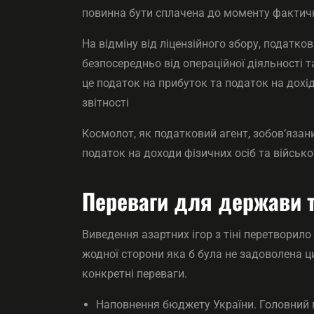
повинна бути сплачена до моменту фактич
На відміну від ліцензійного збору, податко
безпосередньо від операційної діяльності 
це податок на прибуток та податок на дохі
звітності
Космолот, як податковий агент, зобов’яза
податок на доходи фізичних осіб та військ
Переваги для держави т
Виведення азартних ігор з тіні перетворил
жодної сторони яка б була не задоволена 
конкретні переваги.
Наповнення бюджету України. Головний п