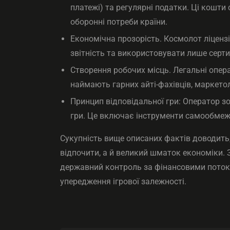
платежі) та регулярні податки. Ці кошти
оборонні потреби країни.
Економічна прозорість. Космолот ліцензі
звітність та використовувати лише сер
Створення робочих місць. Легальні опера
наймають гарних айті-фахівців, маркетоло
Принцип відповідальної гри: Оператор з
гри. Це включає інструменти самообмеже
Сукупність вище описаних фактів доводить, 
відпочити, а й великий шматок економіки. 
державний контроль за фінансовими потока
упередження ігрової залежності.