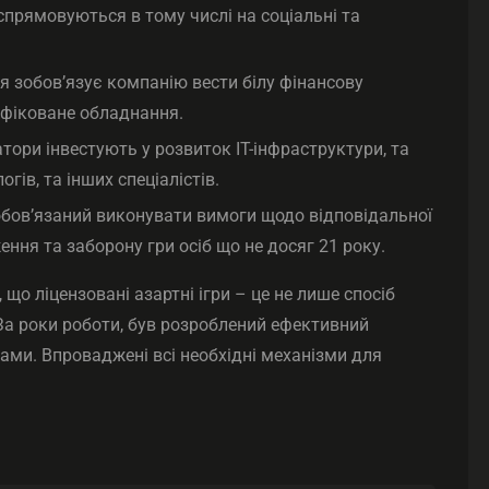
 спрямовуються в тому числі на соціальні та
я зобов’язує компанію вести білу фінансову
тифіковане обладнання.
тори інвестують у розвиток IT-інфраструктури, та
гів, та інших спеціалістів.
обов’язаний виконувати вимоги щодо відповідальної
ння та заборону гри осіб що не досяг 21 року.
що ліцензовані азартні ігри – це не лише спосіб
За роки роботи, був розроблений ефективний
ми. Впроваджені всі необхідні механізми для