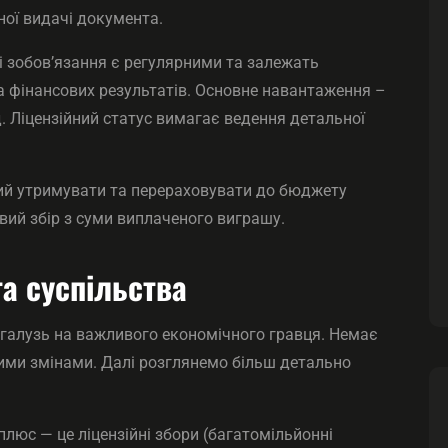
ної видачі документа.
ві зобов’язання є регулярними та залежать
та фінансових результатів. Основне навантаження –
д. Ліцензійний статус вимагає ведення детальної
ний утримувати та перераховувати до бюджету
овий збір з суми виплаченого виграшу.
а суспільства
о галузь на важливого економічного гравця. Немає
цими змінами. Далі розглянемо більш детально
люс — це ліцензійні збори (багатомільйонні