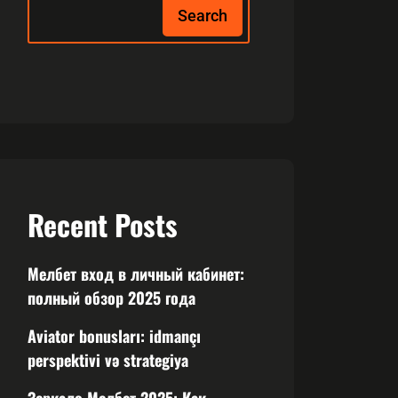
Search
Recent Posts
Мелбет вход в личный кабинет:
полный обзор 2025 года
Aviator bonusları: idmançı
perspektivi və strategiya