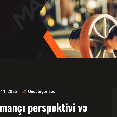
 11, 2025
Uncategorized
dmançı perspektivi və