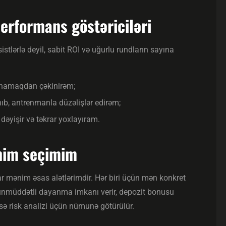
performans göstəriciləri
stlərlə deyil, sabit ROI və uğurlu rundların sayına
ynamaqdan çəkinirəm;
ıb, antrenmanla düzəlişlər edirəm;
dəyişir və təkrar yoxlayıram.
ənim seçimim
r mənim əsas alətlərimdir. Hər biri üçün mən konkret
unmüddətli dayanma imkanı verir, depozit bonusu
 isə risk analizi üçün nümunə götürülür.