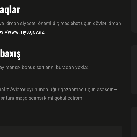
aqlar
və idman siyasəti önəmlidir; məsləhət üçün dövlət idman
ps://www.mys.gov.az
.
 baxış
yirsənsə, bonus şərtlərini buradan yoxla:
 analiz Aviator oyununda uğur qazanmaq üçün əsasdır —
ər turu məşq seansı kimi qəbul edirəm.