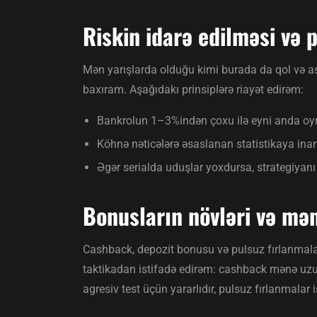
Riskin idarə edilməsi və 
Mən yarışlarda olduğu kimi burada da qol və asi
baxıram. Aşağıdakı prinsiplərə riayət edirəm:
Bankrolun 1–3%indən çoxu ilə eyni anda o
Köhnə nəticələrə əsaslanan statistikaya inan
Əgər serialda uduşlar yoxdursa, strategiyanı 
Bonusların növləri və m
Cashback, depozit bonusu və pulsuz fırlanmala
taktikadan istifadə edirəm: cashback mənə uz
agresiv test üçün yararlıdır, pulsuz fırlanmalar