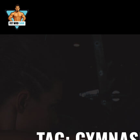
TAG:
GYMNAS