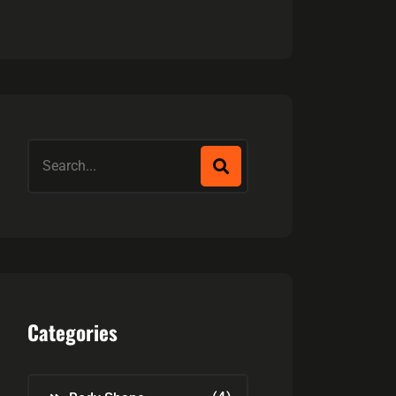
Categories