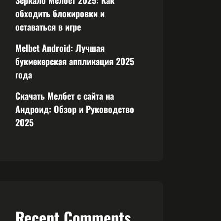
Зеркало Мелбет 2025: Как
обходить блокировки и
оставаться в игре
Melbet Android: Лучшая
букмекерская аппликация 2025
года
Скачать Мелбет с сайта на
Андроид: Обзор и Руководство
2025
Recent Comments