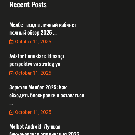
Recent Posts
Мелбет вход в личный кабинет:
полный обзор 2025 ...
October 11, 2025
Aviator bonusları: idmançı
perspektivi və strategiya
October 11, 2025
Зеркало Мелбет 2025: Как
обходить блокировки и оставаться
...
October 11, 2025
Melbet Android: Лучшая
букмекерская аппликация 2025