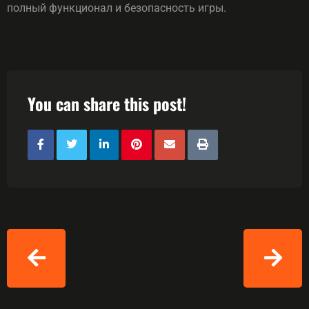
полный функционал и безопасность игры.
You can share this post!