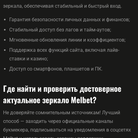
зеркала, обеспечивая стабильный и быстрый вход.
Гарантия безопасности личных данных и финансов;
Стабильный доступ без лагов и тайм-аутов;
Мгновенные обновления линии и коэффициентов;
Поддержка всех функций сайта, включая лайв-
ставки и казино;
Доступ со смартфонов, планшетов и ПК.
Где найти и проверить достоверное
актуальное зеркало Melbet?
Не доверяйте сомнительным источникам! Лучший
способ — заходить через официальные каналы
букмекера, подписываться на уведомления в соцсетях