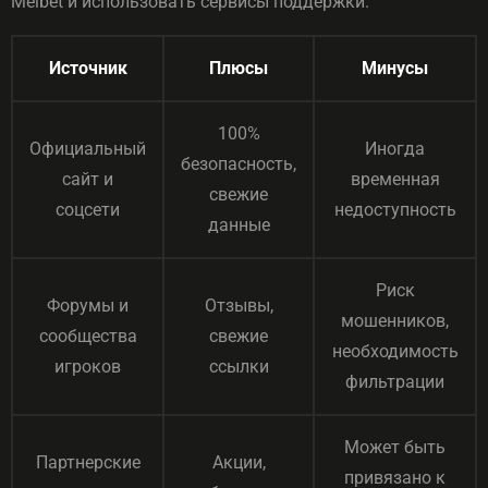
Melbet и использовать сервисы поддержки.
Источник
Плюсы
Минусы
100%
Официальный
Иногда
безопасность,
сайт и
временная
свежие
соцсети
недоступность
данные
Риск
Форумы и
Отзывы,
мошенников,
сообщества
свежие
необходимость
игроков
ссылки
фильтрации
Может быть
Партнерские
Акции,
привязано к