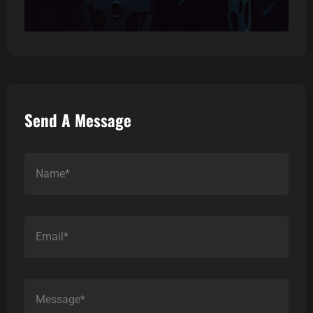
Send A Message