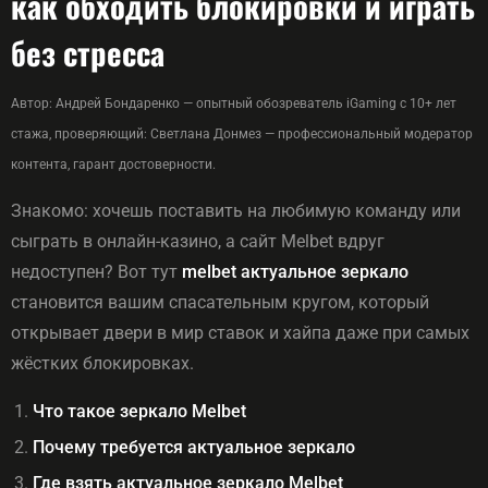
как обходить блокировки и играть
без стресса
Автор: Андрей Бондаренко — опытный обозреватель iGaming с 10+ лет
стажа, проверяющий: Светлана Донмез — профессиональный модератор
контента, гарант достоверности.
Знакомо: хочешь поставить на любимую команду или
сыграть в онлайн-казино, а сайт Melbet вдруг
недоступен? Вот тут
melbet актуальное зеркало
становится вашим спасательным кругом, который
открывает двери в мир ставок и хайпа даже при самых
жёстких блокировках.
Что такое зеркало Melbet
Почему требуется актуальное зеркало
Где взять актуальное зеркало Melbet