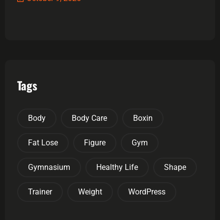
Tags
Body
Body Care
Boxin
Fat Lose
Figure
Gym
Gymnasium
Healthy Life
Shape
Trainer
Weight
WordPress