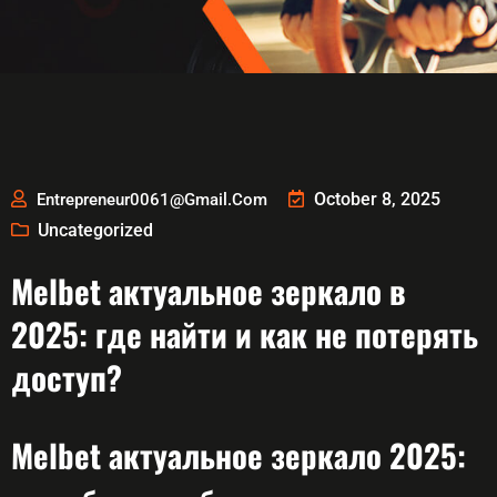
October 8, 2025
Entrepreneur0061@gmail.com
Uncategorized
Melbet актуальное зеркало в
2025: где найти и как не потерять
доступ?
Melbet актуальное зеркало 2025: