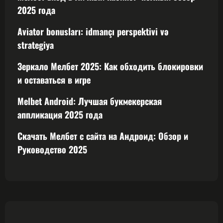
2025 года
Aviator bonusları: idmançı perspektivi və
strategiya
Зеркало Мелбет 2025: Как обходить блокировки
и оставаться в игре
Melbet Android: Лучшая букмекерская
аппликация 2025 года
Скачать Мелбет с сайта на Андроид: Обзор и
Руководство 2025