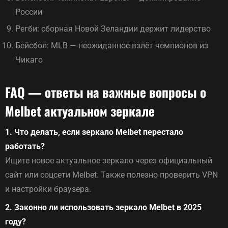
России
Регби: сборная Новой Зеландии держит лидерство
Бейсбол: MLB — неожиданное взлёт чемпионов из
Чикаго
FAQ — ответы на важные вопросы о
Melbet актуальном зеркале
1. Что делать, если зеркало Melbet перестало
работать?
Ищите новое актуальное зеркало через официальный
сайт или соцсети Melbet. Также полезно проверить VPN
и настройки браузера.
2. Законно ли использовать зеркало Melbet в 2025
году?