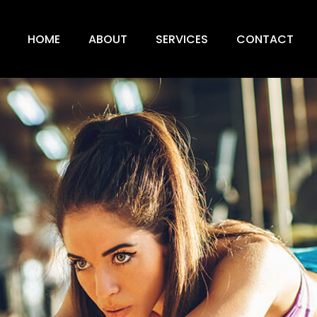
HOME
ABOUT
SERVICES
CONTACT