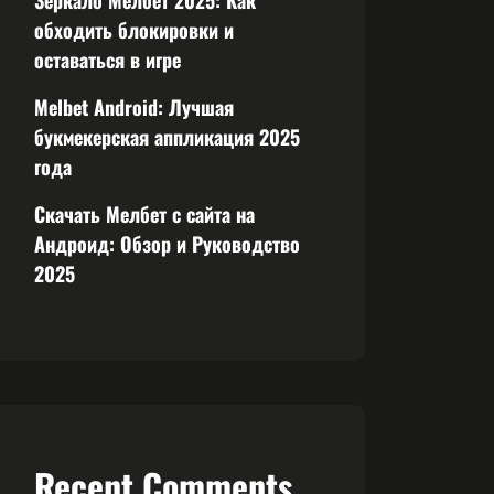
Зеркало Мелбет 2025: Как
обходить блокировки и
оставаться в игре
Melbet Android: Лучшая
букмекерская аппликация 2025
года
Скачать Мелбет с сайта на
Андроид: Обзор и Руководство
2025
Recent Comments