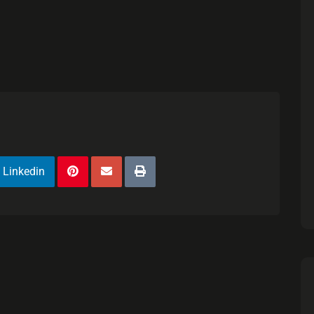
Linkedin