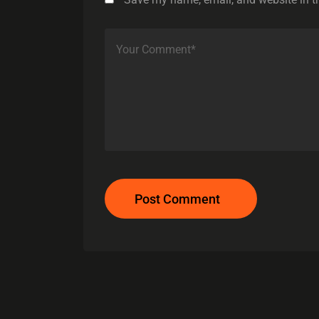
Post Comment