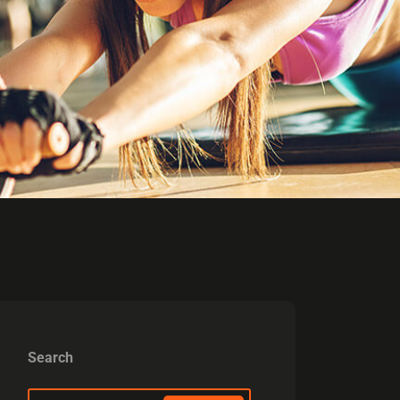
Search