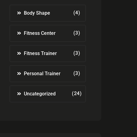
(4)
Body Shape
(3)
Fitness Center
(3)
Fitness Trainer
(3)
Personal Trainer
(24)
Uncategorized