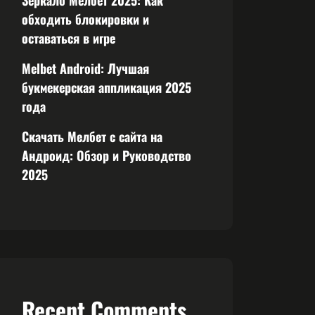
Зеркало Мелбет 2025: Как
обходить блокировки и
оставаться в игре
Melbet Android: Лучшая
букмекерская аппликация 2025
года
Скачать Мелбет с сайта на
Андроид: Обзор и Руководство
2025
Recent Comments