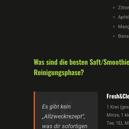
Zitro
Apfel
Man
Bana
Was sind die besten Saft/Smoothie
Reinigungsphase?
Fresh&Cle
Es gibt kein
1 Kiwi (ges
Minze, 1 k
„Allzweckrezept“,
Tee, 1EL M
was dir sofortigen