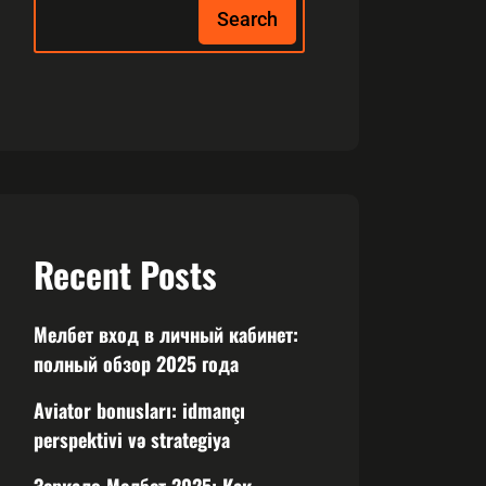
Search
Recent Posts
Мелбет вход в личный кабинет:
полный обзор 2025 года
Aviator bonusları: idmançı
perspektivi və strategiya