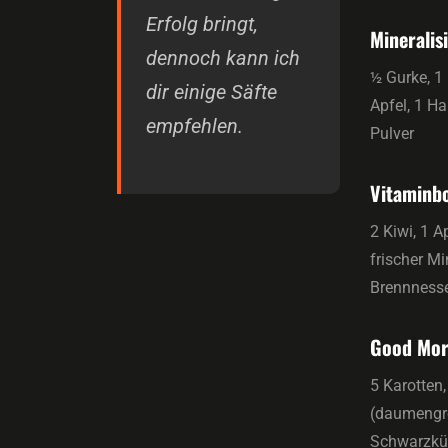
Erfolg bringt,
Mineralis
dennoch kann ich
½ Gurke, 1 
dir einige Säfte
Apfel, 1 H
empfehlen.
Pulver
Vitaminb
2 Kiwi, 1 A
frischer Mi
Brennnesse
Good Morn
5 Karotten,
(daumengro
Schwarzk