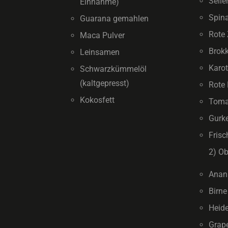
Selle
Einnahme)
Spin
Guarana gemahlen
Rote
Maca Pulver
Brokk
Leinsamen
Karot
Schwarzkümmelöl
(kaltgepresst)
Rote 
Kokosfett
Toma
Gurk
Fris
2) Ob
Anan
Birne
Heid
Grape