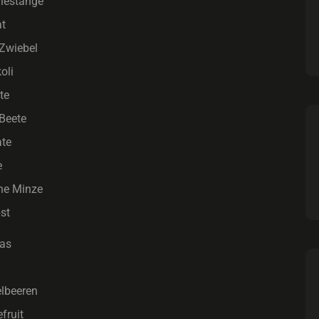
riestange
at
 Zwiebel
oli
te
Beete
te
e
che Minze
st
as
elbeeren
fruit