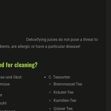
Detoxifying juices do not pose a threat to
ients, are allergic or have a particular disease!
ed for cleaning?
se und Obst:
C. Teesorten
emüse
Brennnessel-Tee
Kräuter-Tee
er
Kamillen-Tee
kohl
Grüner Tee