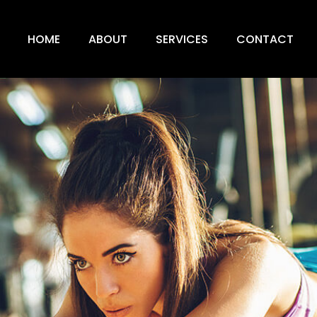
HOME
ABOUT
SERVICES
CONTACT