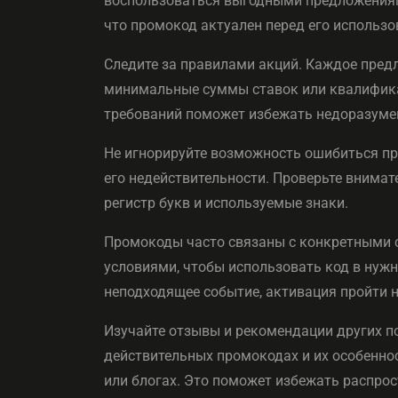
воспользоваться выгодными предложениями
что промокод актуален перед его использо
Следите за правилами акций. Каждое пред
минимальные суммы ставок или квалифика
требований поможет избежать недоразуме
Не игнорируйте возможность ошибиться при
его недействительности. Проверьте внимат
регистр букв и используемые знаки.
Промокоды часто связаны с конкретными с
условиями, чтобы использовать код в нуж
неподходящее событие, активация пройти н
Изучайте отзывы и рекомендации других п
действительных промокодах и их особенн
или блогах. Это поможет избежать распро