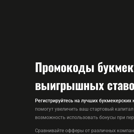
Промокоды букмек
выигрышных став
Регистрируйтесь на лучших букмекерских 
помогут увеличить ваш стартовый капитал и
возможность использовать бонусы при перво
Сравнивайте офферы от различных компан