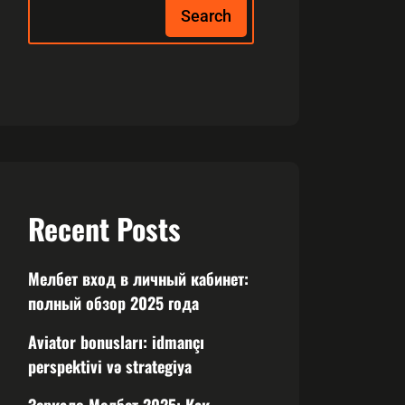
Search
Recent Posts
Мелбет вход в личный кабинет:
полный обзор 2025 года
Aviator bonusları: idmançı
perspektivi və strategiya