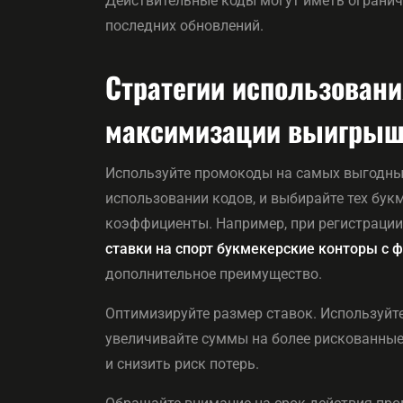
Действительные коды могут иметь ограниче
последних обновлений.
Стратегии использован
максимизации выигрыш
Используйте промокоды на самых выгодных
использовании кодов, и выбирайте тех бук
коэффициенты. Например, при регистрации
ставки на спорт букмекерские конторы с 
дополнительное преимущество.
Оптимизируйте размер ставок. Используйт
увеличивайте суммы на более рискованные
и снизить риск потерь.