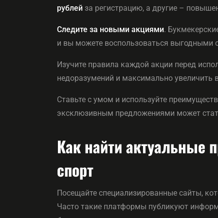
рублей
за регистрацию, а другие – повыше
Следите за новыми акциями
. Букмекерски
и вы можете воспользоваться выгодными сд
Изучите правила каждой акции перед испо
недоразумений и максимально увеличить 
Ставьте с умом и используйте преимуществ
эксклюзивным предложениями может стат
Как найти актуальные 
спорт
Посещайте специализированные сайты, кот
Часто такие платформы публикуют информ