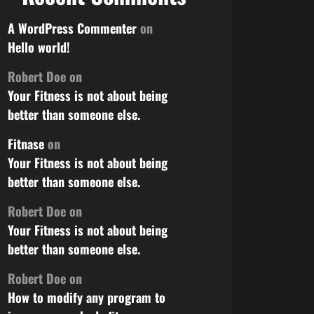
A WordPress Commenter
on
Hello world!
Robert Doe
on
Your Fitness is not about being
better than someone else.
Fitnase
on
Your Fitness is not about being
better than someone else.
Robert Doe
on
Your Fitness is not about being
better than someone else.
Robert Doe
on
How to modify any program to