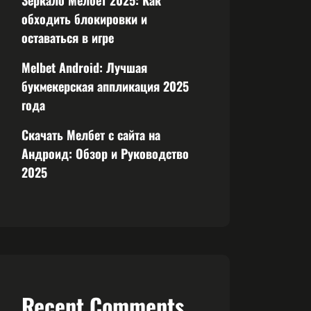
Зеркало Мелбет 2025: Как
обходить блокировки и
оставаться в игре
Melbet Android: Лучшая
букмекерская аппликация 2025
года
Скачать Мелбет с сайта на
Андроид: Обзор и Руководство
2025
Recent Comments