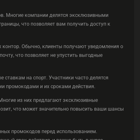
ов. Многие компании делятся эксклюзивными
раницы, что позволяет вам получить доступ к
 контор. Обычно, клиенты получают уведомления о
почту, что позволяет не упустить выгодные
 ставкам на спорт. Участники часто делятся
ми промокодами и их сроками действия.
 Многие из них предлагают эксклюзивные
озит, что может значительно повысить ваши шансы
нных промокодов перед использованием.