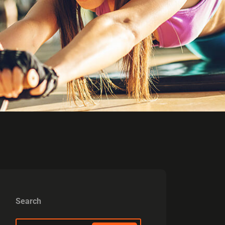
Search