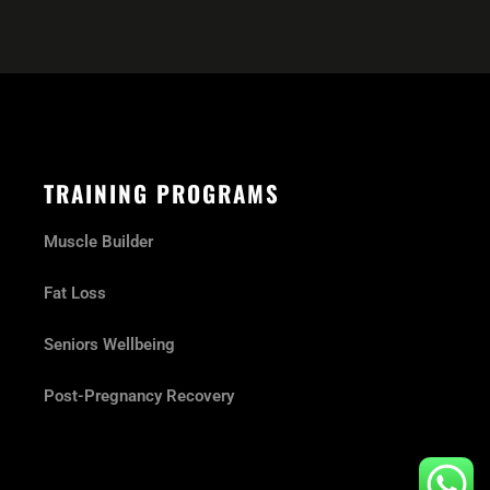
TRAINING PROGRAMS
Muscle Builder
Fat Loss
Seniors Wellbeing
Post-Pregnancy Recovery