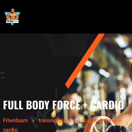
FULL BODY FORCE + CARDIO
Fitwidsam
>
training-plans
>
Full body force +
cardio