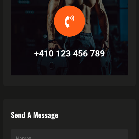
+410 123 456 789
Send A Message