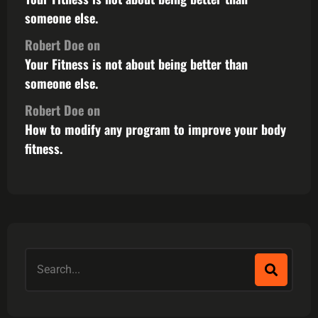
someone else.
Robert Doe
on
Your Fitness is not about being better than
someone else.
Robert Doe
on
How to modify any program to improve your body
fitness.