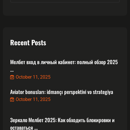
Recent Posts
Мелбет вход в личный кабинет: полный обзор 2025
...
October 11, 2025
Aviator bonusları: idmançı perspektivi və strategiya
October 11, 2025
Зеркало Мелбет 2025: Как обходить блокировки и
оставаться ...