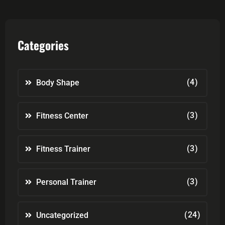
Categories
(4)
Body Shape
(3)
Fitness Center
(3)
Fitness Trainer
(3)
Personal Trainer
(24)
Uncategorized